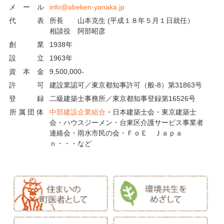
メ ー ル
info@abeken-yanaka.jp
代 表
所長 山本克生 (平成１８年５月１日就任）
相談役 阿部昭彦
創 業
1938年
設 立
1963年
資 本 金
9,500,000-
許 可
建設業認可／東京都知事許可（般-8）第31863号
登 録
二級建築士事務所／東京都知事登録第16526号
所 属 団 体
中部建設企業組合
・日本建築士会・東京建築士
会・ハウスジーメン・台東区介護サービス事業者
連絡会・雨水市民の会・ＦｏＥ Ｊａｐａ
ｎ・・・など