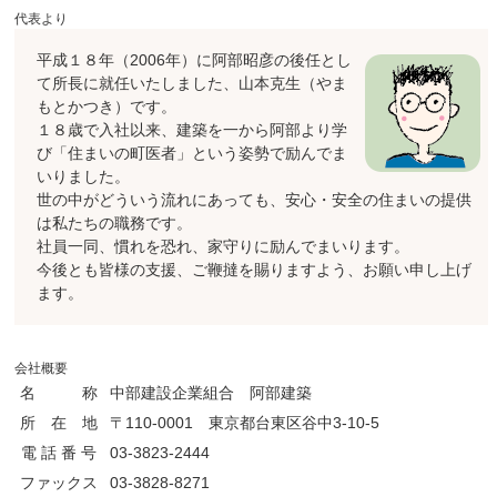
代表より
平成１８年（2006年）に阿部昭彦の後任とし
て所長に就任いたしました、山本克生（やま
もとかつき）です。
１８歳で入社以来、建築を一から阿部より学
び「住まいの町医者」という姿勢で励んでま
いりました。
世の中がどういう流れにあっても、安心・安全の住まいの提供
は私たちの職務です。
社員一同、慣れを恐れ、家守りに励んでまいります。
今後とも皆様の支援、ご鞭撻を賜りますよう、お願い申し上げ
ます。
会社概要
名 称
中部建設企業組合 阿部建築
所 在 地
〒110-0001 東京都台東区谷中3-10-5
電 話 番 号
03-3823-2444
ファックス
03-3828-8271