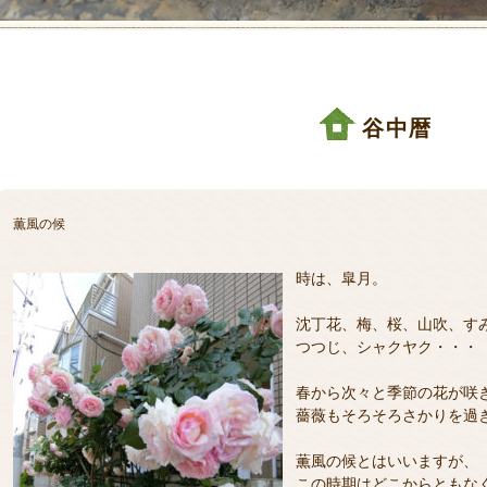
谷中暦
薫風の候
時は、皐月。
沈丁花、梅、桜、山吹、す
つつじ、シャクヤク・・・
春から次々と季節の花が咲
薔薇もそろそろさかりを過
薫風の候とはいいますが、
この時期はどこからともな